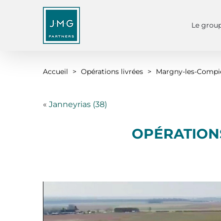
Passer
Ce site utilise des coo
au
Le grou
contenu
Accueil
>
Opérations livrées
>
Margny-les-Compi
«
Janneyrias (38)
OPÉRATION