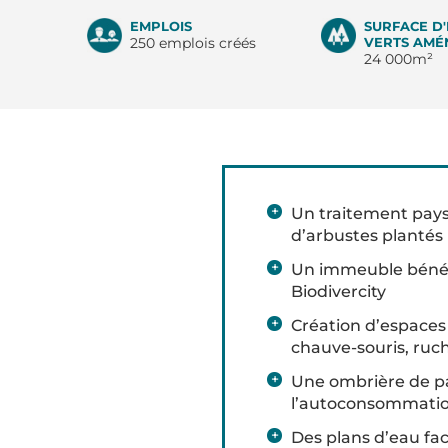
EMPLOIS
SURFACE D
250 emplois créés
VERTS AMÉ
24 000m²
Un traitement pays
d’arbustes plantés
Un immeuble bénéfi
Biodivercity
Création d’espaces d
chauve-souris, ruc
Une ombrière de pa
l’autoconsommation
Des plans d’eau fac