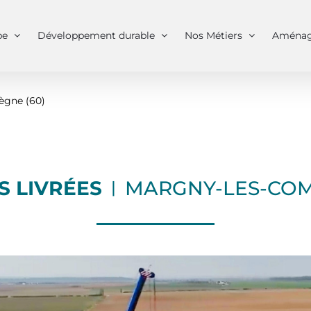
kies pour améliorer votre expérience de navigation.
Accepte
pe
Développement durable
Nos Métiers
Aména
ègne (60)
S LIVRÉES
MARGNY-LES-COMP
|