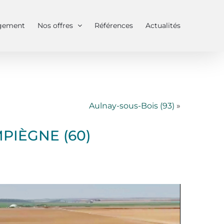
Réglages
r
Rejeter
gement
Nos offres
Références
Actualités
Aulnay-sous-Bois (93)
»
IÈGNE (60)