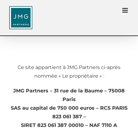
Passer
Ce site utilise des cookies pour améliorer votre
au
expérience de navigation.
Accepter
Rejeter
contenu
Réglages
Ce site appartient à JMG Partners ci-après
nommée « Le propriétaire » :
JMG Partners – 31 rue de la Baume – 75008
Paris
SAS au capital de 750 000 euros – RCS PARIS
823 061 387 –
SIRET 823 061 387 00010 – NAF 7110 A